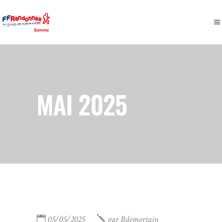
MAI 2025
05/05/2025
par
Bdemortain